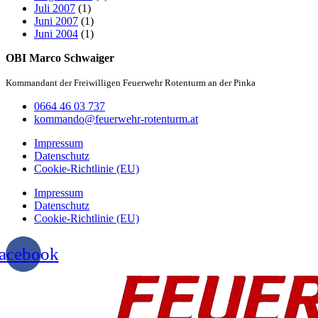
Juli 2007
(1)
Juni 2007
(1)
Juni 2004
(1)
OBI Marco Schwaiger
Kommandant der Freiwilligen Feuerwehr Rotenturm an der Pinka
0664 46 03 737
kommando@feuerwehr-rotenturm.at
Impressum
Datenschutz
Cookie-Richtlinie (EU)
Impressum
Datenschutz
Cookie-Richtlinie (EU)
acebook