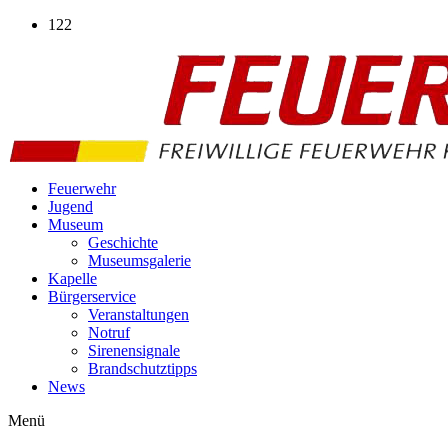
Zum
122
Inhalt
wechseln
Feuerwehr
Jugend
Museum
Geschichte
Museumsgalerie
Kapelle
Bürgerservice
Veranstaltungen
Notruf
Sirenensignale
Brandschutztipps
News
Menü