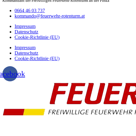
Kommandant der Freiwilligen Feuerwehr Rotenturm an der Pinka
0664 46 03 737
kommando@feuerwehr-rotenturm.at
Impressum
Datenschutz
Cookie-Richtlinie (EU)
Impressum
Datenschutz
Cookie-Richtlinie (EU)
acebook