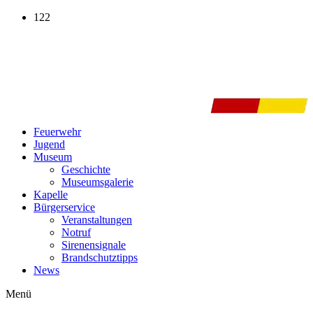
Zum
122
Inhalt
wechseln
Feuerwehr
Jugend
Museum
Geschichte
Museumsgalerie
Kapelle
Bürgerservice
Veranstaltungen
Notruf
Sirenensignale
Brandschutztipps
News
Menü