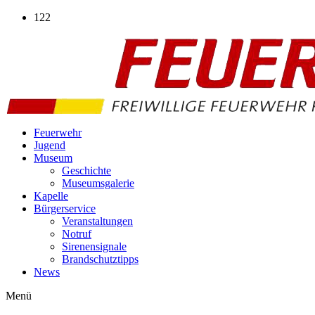
Zum
122
Inhalt
wechseln
Feuerwehr
Jugend
Museum
Geschichte
Museumsgalerie
Kapelle
Bürgerservice
Veranstaltungen
Notruf
Sirenensignale
Brandschutztipps
News
Menü