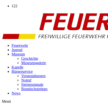
Zum
122
Inhalt
wechseln
Feuerwehr
Jugend
Museum
Geschichte
Museumsgalerie
Kapelle
Bürgerservice
Veranstaltungen
Notruf
Sirenensignale
Brandschutztipps
News
Menü